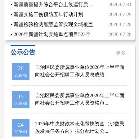
新疆质量提升综合平台上线运行质量强区建设迈入数字化协同治理新阶段
2026-07-31
新疆实施工伤预防五年行动计划
2026-07-29
新疆检验检测智慧监管实现全域覆盖
2026-07-28
2026年新疆计划实施重点项目523个
2026-07-28
新疆公开征集室内空气甲醛检测治理行业违法违规线索
2026-07-23
公示公告
更多+
新疆经济看点丨新疆上半年外送电量超790亿千瓦时
2026-07-22
新疆高温干旱双预警持续生效 各地采取措施积极应对
2026-07-21
自治区民委所属事业单位2026年上半年面
26
上半年新疆快递收入破41亿元 业务量超3亿件
2026-07-21
向社会公开招聘工作人员总成绩...
2026-06
新疆开展劳动密集型企业安全检查
2026-07-20
新疆初步建成覆盖全域基层水利服务管理格局
2026-07-20
自治区民委所属事业单位2026年上半年面
15
向社会公开招聘工作人员资格审...
中国与中亚国家专家学者共议减贫与可持续发展
2026-07-17
2026-06
6月新疆居民消费价格温和上涨
2026-07-17
新疆为基层医疗质量“上保险”
2026年中央财政常态化帮扶资金（少数民
2026-07-17
24
族发展任务方向）拟分配计划公...
2026-04
6月新疆居民消费价格温和上涨
2026-07-16