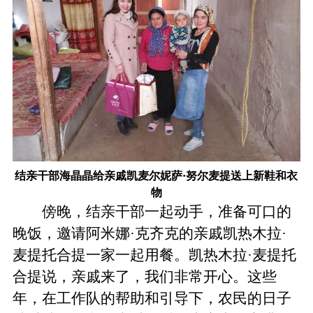
结亲干部海晶晶给亲戚凯麦尔妮萨·努尔麦提送上新鞋和衣
物
傍晚，结亲干部一起动手，准备可口的
晚饭，邀请阿米娜·克齐克的亲戚凯热木拉·
麦提托合提一家一起用餐。凯热木拉·麦提托
合提说，亲戚来了，我们非常开心。这些
年，在工作队的帮助和引导下，农民的日子