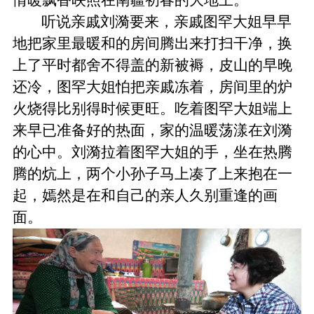
情暖飘香映照在南疆初春的大地上
。
听说亲戚刘漪要来，亲戚图罕大姐早早
地把家里最暖和的房间腾出来打扫干净，换
上了平时都舍不得盖的新被褥，皮山的早晚
还冷，图罕大姐怕把亲戚冻着，房间里的炉
火烧得比别得时候更旺。吃着图罕大姐端上
来早已准备好的热面，家的温暖荡漾在刘漪
的心中。刘漪拉着图罕大姐的手，坐在热腾
腾的炕上，两个小孙子马上凑了上来抱在一
起，嫣然是在和自己的亲人久别重逢的画
面。