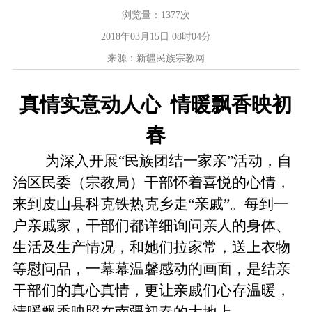
浏览量：
1377
次
2018年03月15日 08时04分
来源：新疆民族宗教网
真情实意动人心
情暖飘香映初
春
为深入
开展“民族团结一家亲”活动，自
治区民委（宗教局）干部怀着喜悦的心情，
来到
皮山县科克铁热克乡走
“亲戚”。每到一
户亲戚家，干部们都详细询问亲人的身体、
生活及生产情况，和她们拉家常，送上衣物
等慰问品，一幕幕温馨感动的画面，
是结亲
干部们的真心真情，更
让亲戚们心存温暖，