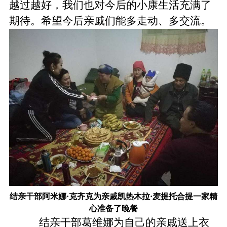
越过越好，我们也对今后的小康生活充满了
期待。希望今后亲戚们能多走动、多交流。
结亲干部阿米娜·克齐克为亲戚凯热木拉·麦提托合提一家精
心准备了晚餐
结亲干部葛维娜为自己的亲戚送上衣