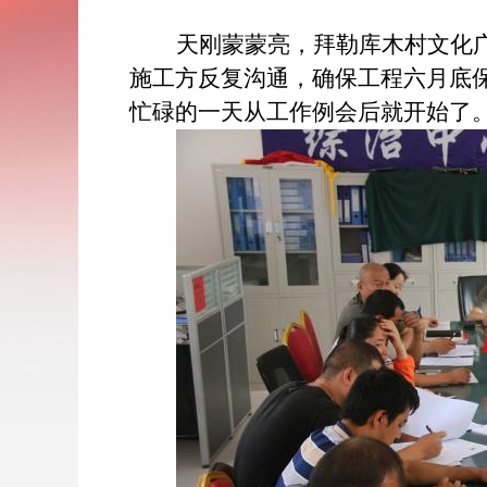
天刚蒙蒙亮，
拜勒库木村文化
施工方反复沟通，确保工程六月底
忙碌的一天从
工作例会后就开始了