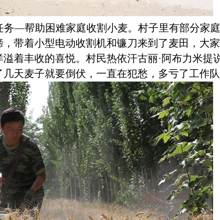
任务
—
帮助困难家庭收割小麦。村子里有部分家
蹄，带着小型电动收割机和镰刀来到了麦田，大
洋溢着丰收的喜悦。村民热依汗古丽·阿布力米提
了几天麦子就要倒伏，一直在犯愁，多亏了工作