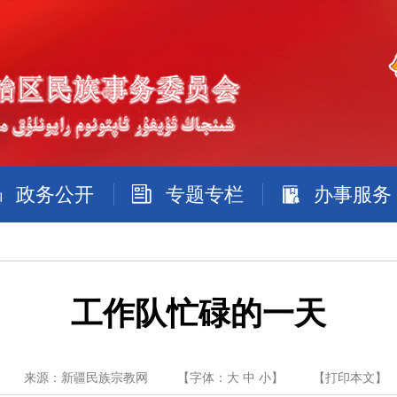
政务公开
专题专栏
办事服务
工作队忙碌的一天
来源：新疆民族宗教网
【字体：
大
中
小
】
【
打印本文
】