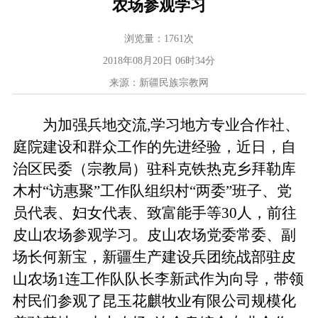
农场参观学习
浏览量：
1761
次
2018年08月20日 06时34分
来源：新疆民族宗教网
为加强兵地交流
,
学习地方专业合作社、
庭院建设和群众工作的先进经验，近日，自
治区民委（宗教局）驻科克铁热克乡拜勒库
木村“访惠聚”工作队组织村“两委”班子、党
员代表、妇女代表、致富能手等
30
人，前往
皮山农场参观学习。皮山农场党委常委、副
场长何新宝，新疆生产建设兵团统战部驻皮
山农场
1
连工作队队长李新武作为向导，带领
村民们参观了昆玉花麒牧业有限公司规模化