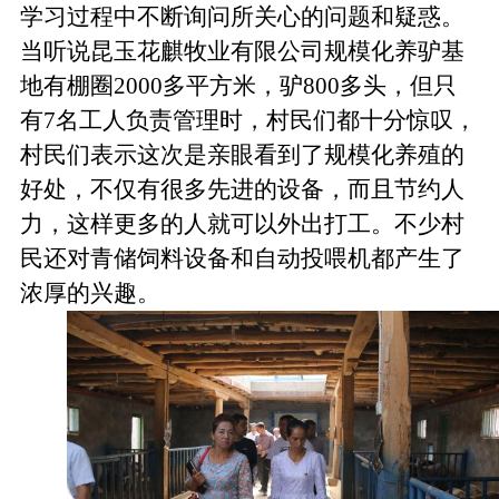
学习过程中不断询问所关心的问题和疑惑。
当听说昆玉花麒牧业有限公司规模化养驴基
地有棚圈
2000
多平方米，驴
800
多头，但只
有
7
名工人负责管理时，村民们都十分惊叹，
村民们表示这次是亲眼看到了规模化养殖的
好处，不仅有很多先进的设备，而且节约人
力，这样更多的人就可以外出打工。不少村
民还对青储饲料设备和自动投喂机都产生了
浓厚的兴趣。