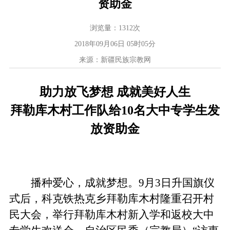
资助金
浏览量：
1312
次
2018年09月06日 05时05分
来源：新疆民族宗教网
助力放飞梦想 成就美好人生
拜勒库木村工作队给
10
名大中专学生发
放资助金
播种爱心，成就梦想。
9
月
3
日升国旗仪
式后，科克铁热克乡拜勒库木村隆重召开村
民大会，举行拜勒库木村新入学和返校大中