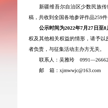
新疆维吾尔自治区少数民族传
稿，
共收到全国各地参评作品
259
件
公示时间为
2022
年
7
月
27
日至
8
权及其他相关权益的情形，请予以
者负责，与征集活动主办方无关。
联系人：
吴雅玲
0991
—
2666
邮
箱：
xjmwwjc
@163.com