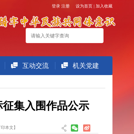
登录
注册
设为首页
|
加入收藏
互动交流
机关党建
搜索
标征集入围作品公示
打印本文
】