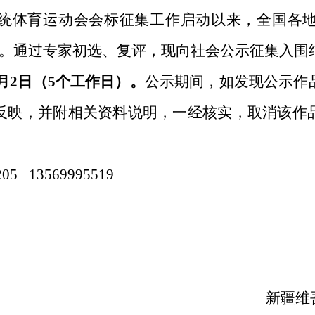
统体育运动会
会标
征集工作启动以来，全国各
。
通过专家
初选、复评
，现向社会公示征集入围
月
2
日
（
5
个工作日）
。
公示期间，如发现公示作
反映，并附相关资料说明
，
一
经
核实，取消该作
205 13569995519
新疆维