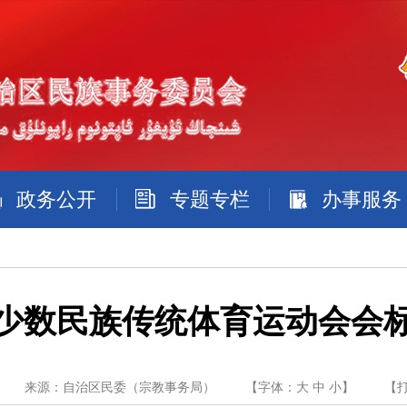
政务公开
专题专栏
办事服务
少数民族传统体育运动会会
来源：自治区民委（宗教事务局）
【字体：
大
中
小
】
【