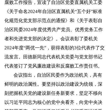
腐败工作报告，宣读了自治区党委直属机关工委
《关于命名
2024
年自治区直属机关
“
五个好
”
标准
化规范化党支部示范点的通报》和《关于表彰自
治区民委
2024
年度优秀共产党员、优秀党务工作
者和先进党支部的决定》。会
议
表彰了委机关
2024
年度
“两优一先”
，获得表彰的
3
位代表作了交
流发言。田德新同志
代表机关党委与
党支部书记
代表签订了党风廉政建设和反腐败工作责任书。
会议
指出
，
自治区
民委作为政治机关，具有
鲜明的政治属性
。
要坚持以政治建设为统领，深
刻把握机关党的建设新任务新要求，坚定不移向
以习近平同志为核心的党中央看齐，向党中央决