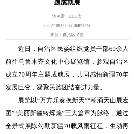
题成就展
浏览量：
3153
次
2025年09月27日 06时14分
来源：自治区民委
近日，自治区民委组织党员干部
60
余人
前往乌鲁木齐文化中心展览馆，参观自治区
成立
70
周年主题成就展，共同感悟新疆
70
年
发展巨变，凝聚民族团结奋进力量。
展览以
“
万方乐奏换新天
”“
潮涌天山展宏
图
”“
美丽新疆铸辉煌
”
三大篇章为脉络，通过
全景式展陈勾勒新疆
70
载风雨征程，生动再