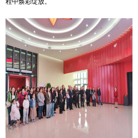
程中焕彩绽放
。