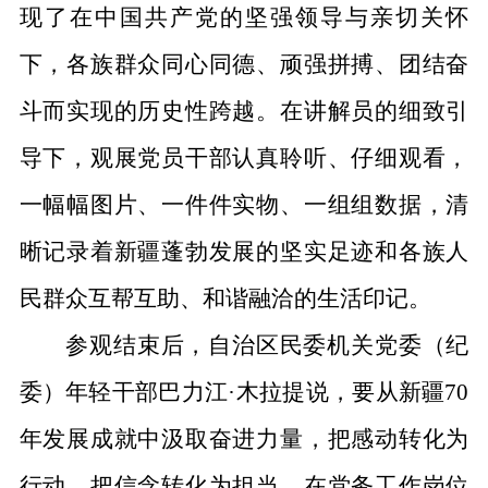
现了在
中国共产党
的坚强领导与亲切关怀
下，各族群众同心同德、顽强拼搏、团结奋
斗而实现的历史性跨越。在讲解员的细致引
导下，
观展
党员干部认真聆听、仔细观看，
一幅幅图片、一件件实物、一组组数据，清
晰记录着新疆蓬勃发展的坚实足迹和各族人
民群众互帮互助、和谐融洽的生活印记。
参观结束后，自治区民委
机关党委（纪
委）
年轻干部
巴力江
·
木拉提说
，要
从新疆
70
年发展成就中汲取奋进力量
，
把感动转化为
行动，把信念转化为担当，在党务工作岗位