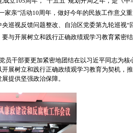
党成立
105
周年，
“
十五五
”
规划开局之年，是《中
一家亲
”
活动
10
周年，做好今年的民族工作意义重
中央巡视反馈问题整改、自治区党委第九轮巡视
“
。要与开展树立和践行正确政绩观学习教育紧密
党员干部要
更加紧密地团结在以习近平同志为核
以开展树立和践行正确政绩观学习教育为契机，
发展提供坚强
政治
保障
。