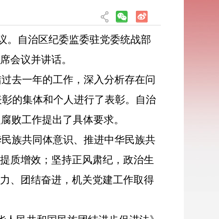
议
。
自治区纪委监委驻党委统战部
出席
会议并讲话
。
结过去一年的工作，深入分析存在问
表彰的集体和个人进行了表彰。自治
反腐败工作提出
了
具体要求
。
华民族共同体意识、推进中华民族共
设提质增效
；
坚持正风肃纪，政治生
聚力、团结
奋进，机关党建工作取得