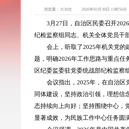
浏览量：
3130
次
2026年03月30日 11时56分
3
月
2
7
日，自治区民委召开
202
纪检监察组同志
、
机关全体党员干
会上，
听取了
202
5
年
机关党的
题，明确
2026
年工作思路与重点任
区纪委监委驻党委统战部
纪检监察
会议
指出
，
2025
年，在自治区
同体建设，
坚持政治引领，理想信
态持续向上向好
；
坚持围绕中心，
显著成效，为民族工作中心任务圆