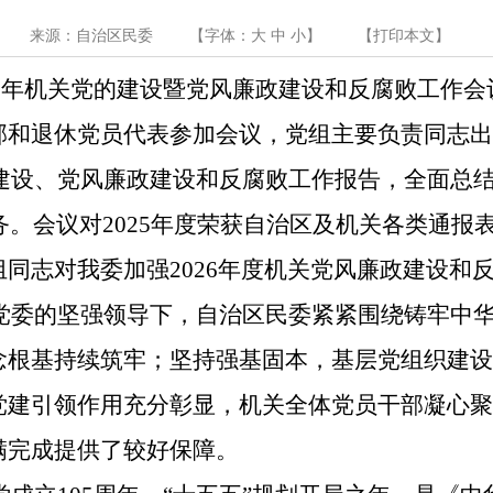
来源：自治区民委
【字体：
大
中
小
】
【
打印本文
】
6
年机关党的建设暨党风廉政建设和反腐败工作会
部和退休党员代表参加会议
，
党组主要负责同志
建设、党风廉政建设和反腐败工作报告
，全面总
务。会议对
2025
年度荣获自治区及机关各类通报
组
同志
对我委加强
2026
年度机关
党风廉政建设和
党委的坚强领导下，
自治区民委紧紧围绕铸牢中
念根基持续筑牢
；
坚持强基固本，基层党组织建
党建引领作用充分彰显
，机关全体党员干部凝心
满完成提供了较好保障。