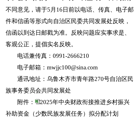
不同意见，请于
5
月
16
日前以电话、传真、电子邮
件和信函等形式向自治区民委
共同
发展处反映，
信函以到达日邮戳为准。反映问题应实事求是、
客观公正，提倡实名反映。
电话
兼
传真：
0991
-
2666
210
电子邮箱：
mwjjc100@sina.com
通讯地址：乌鲁木齐市青年路
270
号自治区民
族事务委员会
共同
发展处
附件：
2025年中央财政衔接推进乡村振兴
补助资金（少数民族发展任务）拟分配计划