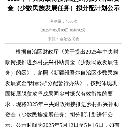
金（少数民族发展任务）拟分配计划公示
浏览量：
4566
次
2025年05月09日 05时02分
来源：自治区民委
根据
自治区财政厅
《
关于提出
2025
年中央财
政衔接推进乡村振兴补助资金（少数民族发展任
务）的函
》
，参照《新疆维吾尔自治区少数民族
发展资金
“
因素法
”
分配暂行办法》，
按照
体现巩
固拓展脱贫攻坚成果同乡村振兴有效衔接的要
求
，现将
202
5
年中央财政衔接推进乡村振兴补助
资金（少数民族发展任务）拟分配计划进行公
示。公示时间为
202
5
年
5
月
12
日至
5
月
16
日，如有