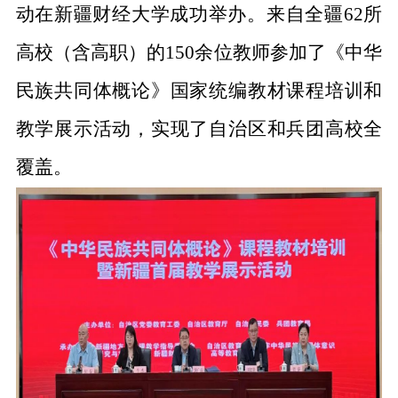
动在
新疆财经大学
成功举办。来自
全疆
62所
高校（含高职）的150余位教师
参加了
《中华
民族共同体概论》国家统编教材
课程培训
和
教学展示
活动，实现了自治区和兵团高校全
覆盖
。