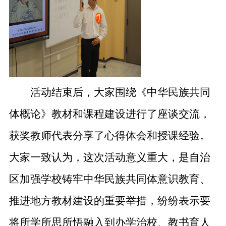
活动结束后，
大家
围绕《中华民族共同
体概论》教材和课程建设进行了座谈交流
，
获奖教师代表分享了心得体会和授课经验。
大家一致认为，
这次活动
意义重大
，是
自治
区加强
学校
铸牢中华民族共同体意识教育、
推进
地方教材建设的重要举措
，
纷纷表示
要
将所学所思所悟融入
到
办学治校、教书育人