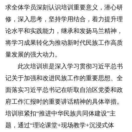
求全体学员深刻认识培训
重要
意义，潜心研
修，深入思考，
坚持学用结合，
着力提升理
论水平和实践能力
，
继承和发扬马兰精神，
将学习成果转化为推动
新时代民族
工作
高质
量发展
的强大动力。
此次培训班是
深入
学习贯彻习近平总书
记关于加强和改进民族工作的重要思想、
全
面
落实习近平总书记在听取
自治区党委和政
府工作汇报时的
重要讲话精神的
具体
举措
。
培训班
紧扣
“推进中华民族共同体建设”主
题，
通过
“理论课堂+现场教学+沉浸式体