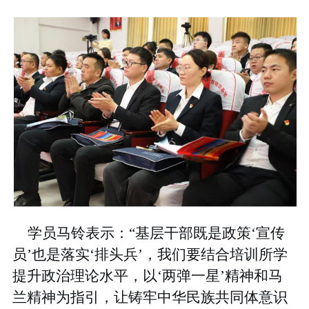
学员马铃表示
：
“
基层干部既是政策
‘
宣传
员
’
也是落实
‘
排头兵
’，
我们要
结合培训
所学
提升政治理论水平，以
‘
两弹一星
’
精神和马
兰精神为指引，让
铸牢中华民族
共同体意识