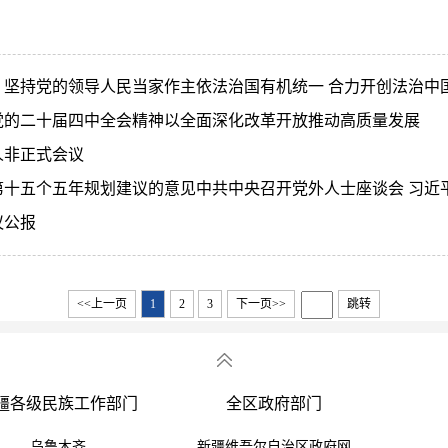
坚持党的领导人民当家作主依法治国有机统一 合力开创法治中
党的二十届四中全会精神以全面深化改革开放推动高质量发展
人非正式会议
十五个五年规划建议的意见中共中央召开党外人士座谈会 习近
议公报
<<上一页
1
2
3
下一页>>
跳转
疆各级民族工作部门
全区政府部门
乌鲁木齐
新疆维吾尔自治区政府网