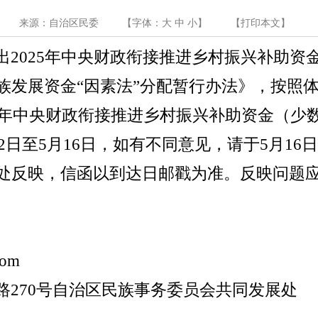
来源：自治区民委
【字体：
大
中
小
】
【
打印本文
】
出
2025
年中央财政衔接推进乡村振兴补助资
族发展资金
“
因素法
”
分配暂行办法》，
按照
年中央财政衔接推进乡村振兴补助资金（少
2
日至
5
月
16
日，如有不同意见，请于
5
月
16
处反映，信函以到达日邮戳为准。反映问题
com
路
270
号自治区民族事务委员会
共同
发展处