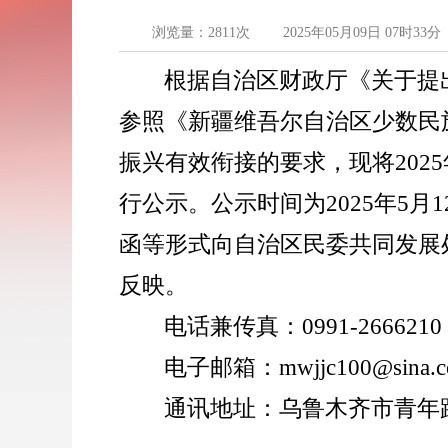
浏览量：
2811
次
2025年05月09日 07时33分
根据
自治区财政厅
《
关于提
参照《新疆维吾尔自治区少数民
振兴有效衔接的要求
，现将
202
5
行公示。公示时间为
202
5
年
5
月
1
函等形式向自治区民委
共同
发展
反映。
电话
兼
传真：
0991
-
2666
210
电子邮箱：
mwjjc100@sina.
通讯地址：乌鲁木齐市青年