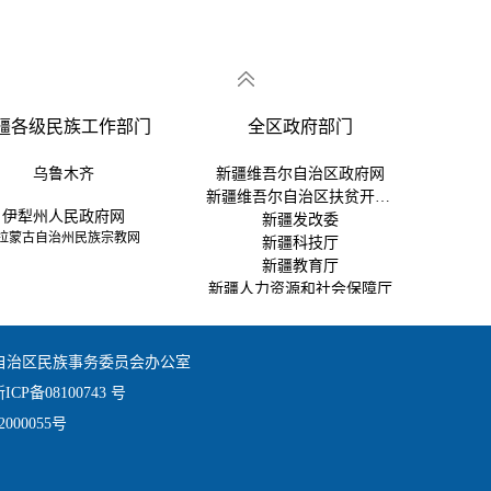
疆各级民族工作部门
全区政府部门
乌鲁木齐
新疆维吾尔自治区政府网
新疆维吾尔自治区扶贫开发办
伊犁州人民政府网
新疆发改委
蒙古自治州民族宗教网
新疆科技厅
新疆教育厅
新疆人力资源和社会保障厅
新疆维吾尔自治区交通运输厅
新疆维吾尔自治区住建厅
自治区民族事务委员会办公室
新疆维吾尔自治区财政厅
ICP备08100743 号
新疆法律服务网
000055号
新疆生产建设兵团
新疆维吾尔自治区司法厅
新疆维吾尔自治区监狱管理局