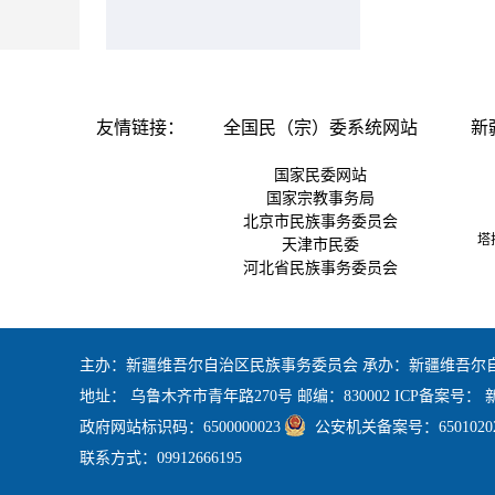
友情链接：
全国民（宗）委系统网站
新
国家民委网站
国家宗教事务局
北京市民族事务委员会
塔拉
天津市民委
河北省民族事务委员会
内
蒙古自治区民族宗教网
辽宁省民族事务委员会
主办：新疆维吾尔自治区民族事务委员会 承办：新疆维吾尔
吉林省民委
地址： 乌鲁木齐市青年路270号 邮编：830002 ICP备案号：
新
上海市民宗委
政府网站标识码：6500000023
江苏省民族事务委员会
公安机关备案号：65010202
福建省民族与宗教事务厅
联系方式：09912666195
江西省民族宗教事务局