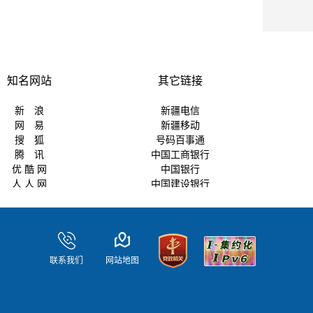
知名网站
其它链接
新 浪
新疆电信
网 易
新疆移动
搜 狐
号码百事通
腾 讯
中国工商银行
优 酷 网
中国银行
人 人 网
中国建设银行
凤 凰 网
中国农业银行
淘 宝 网
交通银行
乌鲁木齐商业银行
新疆日报
联系我们
网站地图
天山网
新疆地州首府天气预报
新疆政府采购网