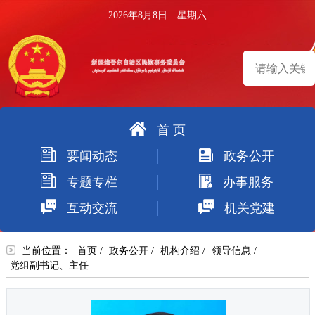
2026年8月8日 星期六
首 页
搜
要闻动态
政务公开
索
专题专栏
办事服务
互动交流
机关党建
当前位置：
首页
/
政务公开
/
机构介绍
/
领导信息
/
党组副书记、主任