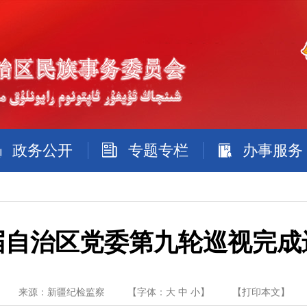
政务公开
专题专栏
办事服务
届自治区党委第九轮巡视完成
来源：新疆纪检监察
【字体：
大
中
小
】
【
打印本文
】