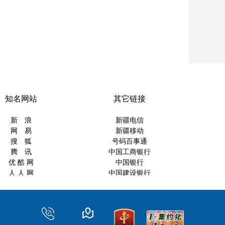
知名网站
其它链接
新 浪
新疆电信
网 易
新疆移动
搜 狐
号码百事通
腾 讯
中国工商银行
优 酷 网
中国银行
人 人 网
中国建设银行
凤 凰 网
中国农业银行
淘 宝 网
交通银行
乌鲁木齐商业银行
新疆日报