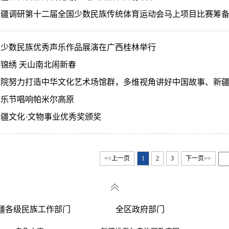
新疆调研第十二届全国少数民族传统体育运动会马上项目比赛筹
全国少数民族优秀声乐作品展演在广西桂林举行
锦绣 天山南北闹新春
学院努力打造中华文化艺术场馆群，多维视角讲好中国故事、新
音乐节唱响帕米尔高原
疆文化·文物事业优秀奖颁奖
<<上一页
1
2
3
下一页>>
疆各级民族工作部门
全区政府部门