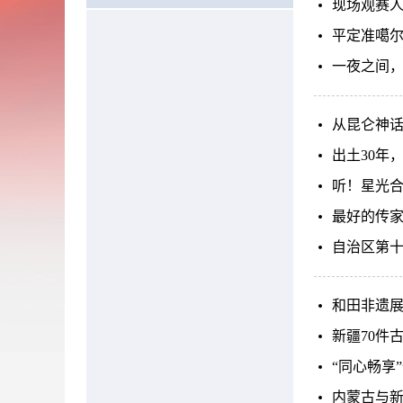
现场观赛人
平定准噶
一夜之间
从昆仑神
出土30年
听！星光合
最好的传
自治区第
和田非遗展
新疆70件
“同心畅享
内蒙古与