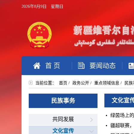
2026年8月9日 星期日
首 页
要闻动态
当前位置：
首页
/
政务公开
/
重点领域信息
/
民族
文化宣
民族事务
绿茵场上的
共同发展
疆超联赛，
文化宣传