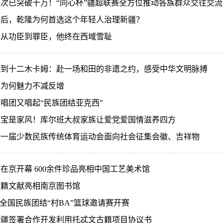
次已突破十万！“同心杯”疆超联赛全方位推动各族群众交往交
尔后，乾隆为何首选这个年轻人治理新疆？
，从功臣到罪臣，他终在西域雪耻
话到十二木卡姆：赴一场和田的非遗之约，感受中华文明脉搏
，为何魅力不减反增
唱团又唱起“民族团结亚克西”
家宝是家风！库尔班大叔家族让爱党爱国情滋养四方
十一届少数民族传统体育运动会面向社会征集会徽、吉祥物
在京开幕 600余件珍品亮相中国工艺美术馆
古籍文献亮相南京图书馆
”全国民族团结“村BA”篮球邀请赛开赛
新疆签署合作开发利用托忒文古籍项目协议书