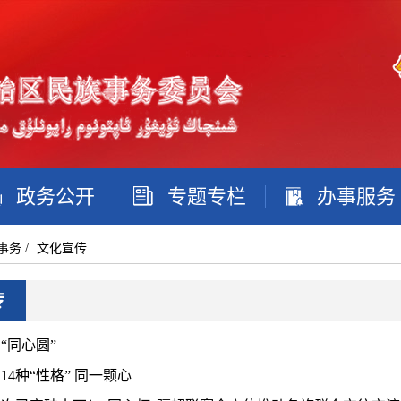
政务公开
专题专栏
办事服务
事务
/
文化宣传
传
“同心圆”
14种“性格” 同一颗心