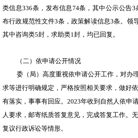
类信息
336
条
，
发布信息
74
条，其中
公示公告
3
布行政规范性文件
3
条，
政策解读信息
3
条。
领
其中咨询类
5
封，求助类
1
封，
均已回复
。
（二）依申请公开情况
委（局）高度重视依申请公开工作，
对
办
求等进行明确规定，严格按照相关要求，做好
有落实，事事有回应。
2023
年
收到自然人依申
人要求，邮寄纸质答复意见，完成答复工作。
复议行政诉讼等情形。