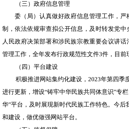
（三）政府信息管理
委（局）认真做好
政府信息管理工作，
严
制，依法依规审查拟公开信息，
及时转发
党中
人民政府决策部署和涉民族宗教重要会议讲话
管理工作，
全年发布行政
规范性文件
3
件，
目前
（四）平台建设
积极推进网站集约化建设，
2023
年第四季
进行更新，
增设
“
铸牢中华民族共同体意识
”
专栏
华”平台，及时展现
新时代民族工作特色。今后
和建设
，做优做强
网站平台
。