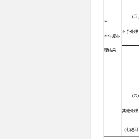
(
五
三、
不予处理
度办
本年
理结果
(
六
)
其他处理
(
七
)
总