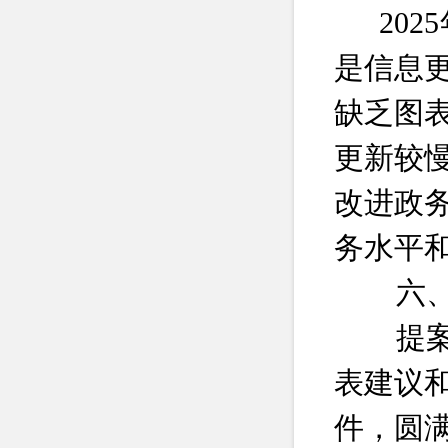
202
5
是
信息
缺乏
图
更新较
改进政
务水平
六
提
表建议
件，圆