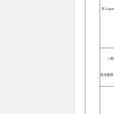
开
⠼/spa
(
四
无法提供