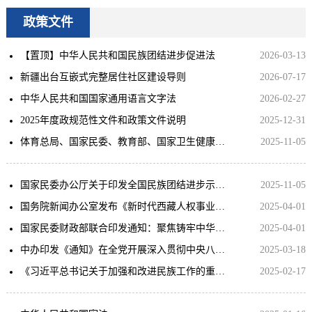
政策文件
【置顶】中华人民共和国民族团结进步促进法
2026-03-13
新疆出台互嵌式完整居住社区建设导则
2026-07-17
中华人民共和国国家通用语言文字法
2026-02-27
2025年度政规范性文件和政策文件说明
2025-12-31
体育总局、国家民委、教育部、国家卫生健康委、人力资源社会保障部、共青团中央、全国妇联关于体育促进铸牢中华民族共同体意识的指导意见
2025-11-05
国家民委办公厅关于印发全国民族团结进步示范州（地、市、盟）测评指标（试行）的通知
2025-11-05
国务院新闻办公室发布《新时代西藏人权事业的发展与进步》白皮书
2025-04-01
国家民委财政部联合印发通知：聚焦铸牢中华民族共同体意识主线 充分发挥少数民族发展资金作用
2025-04-01
中办印发《通知》在全党开展深入贯彻中央八项规定精神学习教育
2025-03-18
《习近平总书记关于加强和改进民族工作的重要思想学习读本》出版发行
2025-02-17