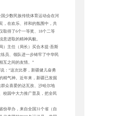
届全国少数民族传统体育运动会在河
宾，在欢乐、祥和的氛围中，共
取得了6个一等奖、18个二等
、锐意进取的精神风貌。
局）主任（局长）买合木提·吾斯
教练员、领队进一步铸牢了中华民
相互之间的友情。”
说：“这次比赛，新疆健儿奋勇
的精气神。近年来，新疆已发掘
族群众喜爱的达瓦孜、沙哈尔地
、校园中大力推广普及，把全民
省份举办，来自全国31个省（自