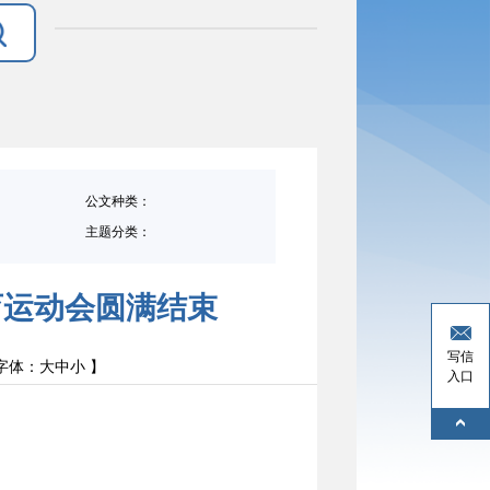
公文种类：
主题分类：
育运动会圆满结束
写信
字体：
大
中
小
】
入口